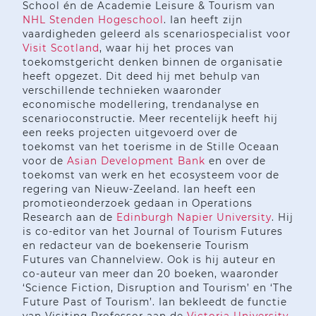
School én de Academie Leisure & Tourism van
NHL Stenden Hogeschool
. Ian heeft zijn
vaardigheden geleerd als scenariospecialist voor
Visit Scotland
, waar hij het proces van
toekomstgericht denken binnen de organisatie
heeft opgezet. Dit deed hij met behulp van
verschillende technieken waaronder
economische modellering, trendanalyse en
scenarioconstructie. Meer recentelijk heeft hij
een reeks projecten uitgevoerd over de
toekomst van het toerisme in de Stille Oceaan
voor de
Asian Development Bank
en over de
toekomst van werk en het ecosysteem voor de
regering van Nieuw-Zeeland. Ian heeft een
promotieonderzoek gedaan in Operations
Research aan de
Edinburgh Napier University
. Hij
is co-editor van het Journal of Tourism Futures
en redacteur van de boekenserie Tourism
Futures van Channelview. Ook is hij auteur en
co-auteur van meer dan 20 boeken, waaronder
‘Science Fiction, Disruption and Tourism’ en ‘The
Future Past of Tourism’. Ian bekleedt de functie