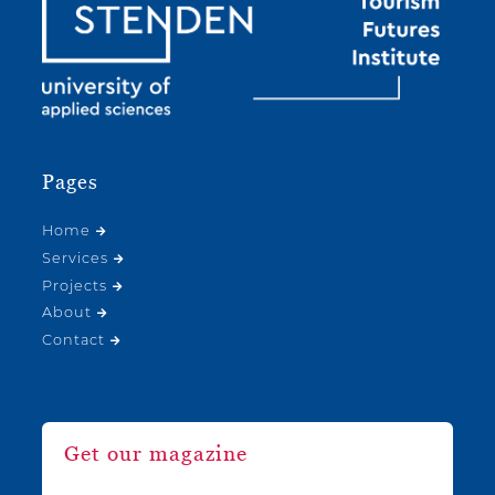
Pages
Home
Services
Projects
About
Contact
Get our magazine