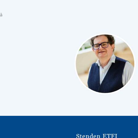
å
Stenden ETFI