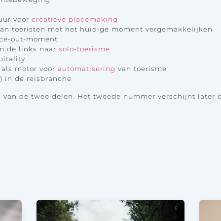
tuur voor
creatieve placemaking
 van toeristen met het huidige moment vergemakkelijken
ace-out-moment
n de links naar
solo-toerisme
itality
 als motor voor
automatisering
van toerisme
) in de reisbranche
n van de twee delen. Het tweede nummer verschijnt later di