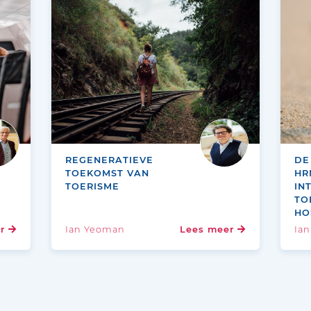
REGENERATIEVE
DE
TOEKOMST VAN
HR
TOERISME
IN
TO
HO
er
Ian Yeoman
Lees meer
Ia