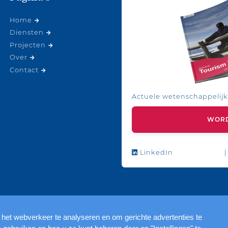
Home
Diensten
Projecten
Over
Contact
Actuele wetenschappelijk
WORD
LinkedIn
|
 het webverkeer te analyseren en om gerichte advertenties te