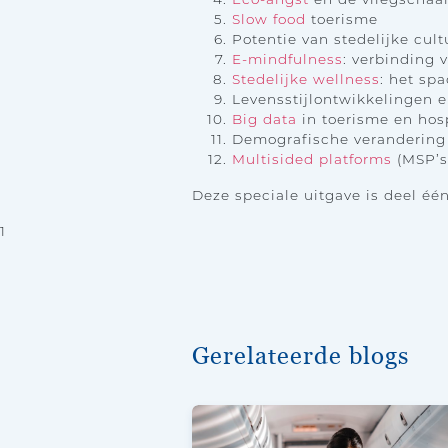
Slow food
toerisme
Potentie van stedelijke cul
E-mindfulness
: verbinding
Stedelijke wellness
: het sp
Levensstijlontwikkelingen e
Big data
in toerisme en hosp
Demografische verandering
Multisided platforms
(MSP’s
Deze speciale uitgave is deel éé
1
Gerelateerde blogs