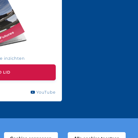
e inzichten
 LID
YouTube