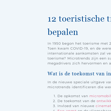
12 toeristische 
bepalen
In 1950 begon het toerisme met 2
Toen kwam COVID-19, en de werel
internationale aankomsten zal ver
toerisme? Microtrends zijn een s
megadrivers zich hervormen en a
Wat is de toekomst van i
In de nieuwe speciale uitgave v
microtrends identificeren die we
De opkomst van
micromobil
De toekomst van de
ontwikk
Invloed van nieuwe
cinemat
Eco-angst
en de vliegscha