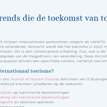
trends die de toekomst van t
5 miljoen internationale aankomsten volgens de UNWTO. In
d veranderde. Verwacht wordt dat het toerisme in 2020 m
liezen. Dit is een conservatieve schatting. Dus, wat is de
ubgroep van de megadrivers van verandering. Deze microtr
anpassen binnen een specifieke context, namelijk toerism
nternationaal toerisme?
an ons
Journal of Tourism Futures
belichten we 12 bijdrage
reldwijd krachten uitoefenen op de toekomst:
iteiten
op toeristische bestemmingen
eling van toeristische bestemmingen
ografie
en televisie-operators
amtebeweging