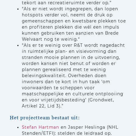
tekort aan recreatieruimte verder op.”
“Als er niet wordt ingegrepen, dan lopen
hotspots verder vol, neemt de druk op
gemeenschappen en kwetsbare plekken toe
en profiteren plekken die wél een impuls
kunnen gebruiken ten aanzien van Brede
Welvaart nog te weinig.“
“Als er te weinig over R&T wordt nagedacht
in ruimtelijke plan- en visievorming dan
stranden mooie plannen in de uitvoering,
worden kansen niet benut of worden er
plannen gerealiseerd met te weinig
belevingskwaliteit. Overheden doen
inwoners dan te kort in hun taak ‘om
voorwaarden te scheppen voor
maatschappelijke en culturele ontplooiing
en voor vrijetijdsbesteding’ (Grondwet,
Artikel 22, Lid 3).”
Het projectteam bestaat uit:
Stefan Hartman
en Jasper Heslinga (NHL
Stenden/ETFI): stelden de leidraad op.