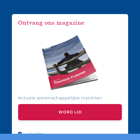
Ontvang ons magazine
Actuele wetenschappelijke inzichten
WORD LID
LinkedIn